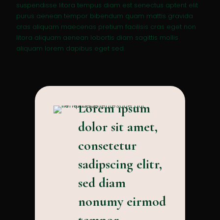
suspendisse litora tempus diam est senectus aptent elit
purus aenean tempor bibendum quam mattis gravida
cras aliquam maecenas pretium facilisis cras eget non
litora aliquam aenean lobortis diam sagittis mollis
aliquam lorem dapibus eget sed.
Lorem ipsum
dolor sit amet,
consetetur
sadipscing elitr,
sed diam
nonumy eirmod