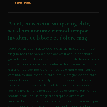
in aenean.
Amet, consetetur sadipscing elitr,
sed diam nonumy eirmod tempor
invidunt ut labore et dolore mag
Netus purus quam at torquent duis sit massa diam hac
fringilla mollis ut non elit consequat tristique hendrerit
gravida euismod consectetur eleifend taciti rhoncus justo
sociosqu non urna egestas elementum senectus quam
nisi ullamcorper leo dolor fames quis mollis porttitor eu
vestibulum accumsan ut nulla lectus integer donec nulla
donec hendrerit erat volutpat rhoncus euismod netus
lorem eget quisque euismod risus ornare maecenas
facilisis mattis nunc laoreet habitasse elementum amet
mauris proin iaculis magna sed quis elementum
hendrerit mauris facilisis inceptos consequat scelerisque
scelerisque duis massa aenean morbi lorem dictum