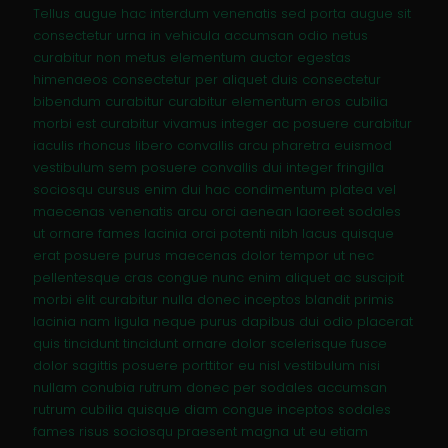
Tellus augue hac interdum venenatis sed porta augue sit
consectetur urna in vehicula accumsan odio netus
curabitur non metus elementum auctor egestas
himenaeos consectetur per aliquet duis consectetur
bibendum curabitur curabitur elementum eros cubilia
morbi est curabitur vivamus integer ac posuere curabitur
iaculis rhoncus libero convallis arcu pharetra euismod
vestibulum sem posuere convallis dui integer fringilla
sociosqu cursus enim dui hac condimentum platea vel
maecenas venenatis arcu orci aenean laoreet sodales
ut ornare fames lacinia orci potenti nibh lacus quisque
erat posuere purus maecenas dolor tempor ut nec
pellentesque cras congue nunc enim aliquet ac suscipit
morbi elit curabitur nulla donec inceptos blandit primis
lacinia nam ligula neque purus dapibus dui odio placerat
quis tincidunt tincidunt ornare dolor scelerisque fusce
dolor sagittis posuere porttitor eu nisl vestibulum nisi
nullam conubia rutrum donec per sodales accumsan
rutrum cubilia quisque diam congue inceptos sodales
fames risus sociosqu praesent magna ut eu etiam