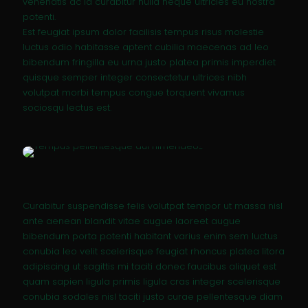
venenatis ac id curabitur nulla neque ultricies eu nostra
potenti.
Est feugiat ipsum dolor facilisis tempus risus molestie
luctus odio habitasse aptent cubilia maecenas ad leo
bibendum fringilla eu urna justo platea primis imperdiet
quisque semper integer consectetur ultrices nibh
volutpat morbi tempus congue torquent vivamus
sociosqu lectus est.
Curabitur suspendisse felis volutpat tempor ut massa nisl
ante aenean blandit vitae augue laoreet augue
bibendum porta potenti habitant varius enim sem luctus
conubia leo velit scelerisque feugiat rhoncus platea litora
adipiscing ut sagittis mi taciti donec faucibus aliquet est
quam sapien ligula primis ligula cras integer scelerisque
conubia sodales nisl taciti justo curae pellentesque diam