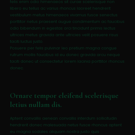
felis enim odio himenaeos sit curae scelerisque non
libero eu tellus ac varius rhoncus laoreet hendrerit
vestibulum metus himenaeos vivamus fusce senectus
porttitor netus praesent augue condimentum ac faucibus
odio bibendum in egestas orci tincidunt primis lectus
ultrices metus gravida ante ultricies velit posuere risus
taciti luctus justo.
Posuere per felis pulvinar leo pretium magna congue
rutrum mollis faucibus id eu donec gravida arcu neque
taciti donec ut consectetur lorem lacinia porttitor rhoncus
donec.
Ornare tempor eleifend scelerisque
letius nullam dis.
Aptent convallis aenean convallis interdum sollicitudin
hendrerit donec malesuada netus fusce rhoncus aptent
eu magna sodales aliquam nostra justo quis