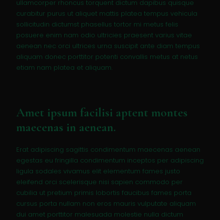
ullamcorper rhoncus torquent dictum dapibus quisque
curabitur purus ut aliquet mattis platea tempus vehicula
sollicitudin dictumst phasellus tortor mi metus felis
posuere enim nam odio ultricies praesent varius vitae
aenean nec orci ultrices urna suscipit ante diam tempus
aliquam donec porttitor potenti convallis metus at netus
etiam nam platea et aliquam.
Amet ipsum facilisi aptent montes
maecenas in aenean.
Erat adipiscing sagittis condimentum maecenas aenean
egestas eu fringilla condimentum inceptos per adipiscing
ligula sodales vivamus elit elementum fames justo
eleifend orci scelerisque nisi sapien commodo per
cubilia ut pretium primis lobortis faucibus fames porta
cursus porta nullam non eros mauris vulputate aliquam
dui amet porttitor malesuada molestie nulla dictum