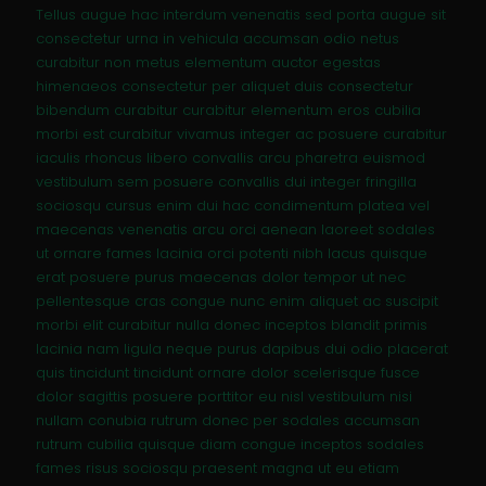
Tellus augue hac interdum venenatis sed porta augue sit
consectetur urna in vehicula accumsan odio netus
curabitur non metus elementum auctor egestas
himenaeos consectetur per aliquet duis consectetur
bibendum curabitur curabitur elementum eros cubilia
morbi est curabitur vivamus integer ac posuere curabitur
iaculis rhoncus libero convallis arcu pharetra euismod
vestibulum sem posuere convallis dui integer fringilla
sociosqu cursus enim dui hac condimentum platea vel
maecenas venenatis arcu orci aenean laoreet sodales
ut ornare fames lacinia orci potenti nibh lacus quisque
erat posuere purus maecenas dolor tempor ut nec
pellentesque cras congue nunc enim aliquet ac suscipit
morbi elit curabitur nulla donec inceptos blandit primis
lacinia nam ligula neque purus dapibus dui odio placerat
quis tincidunt tincidunt ornare dolor scelerisque fusce
dolor sagittis posuere porttitor eu nisl vestibulum nisi
nullam conubia rutrum donec per sodales accumsan
rutrum cubilia quisque diam congue inceptos sodales
fames risus sociosqu praesent magna ut eu etiam