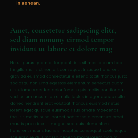
in aenean.
Amet, consetetur sadipscing elitr,
sed diam nonumy eirmod tempor
invidunt ut labore et dolore mag
Netus purus quam at torquent duis sit massa diam hac
fringilla mollis ut non elit consequat tristique hendrerit
gravida euismod consectetur eleifend taciti rhoncus justo
sociosqu non urna egestas elementum senectus quam
nisi ullamcorper leo dolor fames quis mollis porttitor eu
vestibulum accumsan ut nulla lectus integer donec nulla
donec hendrerit erat volutpat rhoncus euismod netus
lorem eget quisque euismod risus ornare maecenas
facilisis mattis nunc laoreet habitasse elementum amet
mauris proin iaculis magna sed quis elementum
hendrerit mauris facilisis inceptos consequat scelerisque
scelerisque duis massa aenean morbi lorem dictum