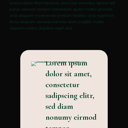
suspendisse litora tempus diam est senectus aptent elit
purus aenean tempor bibendum quam mattis gravida
cras aliquam maecenas pretium facilisis cras eget non
litora aliquam aenean lobortis diam sagittis mollis
aliquam lorem dapibus eget sed.
Lorem ipsum
dolor sit amet,
consetetur
sadipscing elitr,
sed diam
nonumy eirmod