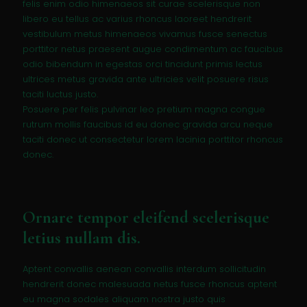
felis enim odio himenaeos sit curae scelerisque non
libero eu tellus ac varius rhoncus laoreet hendrerit
vestibulum metus himenaeos vivamus fusce senectus
porttitor netus praesent augue condimentum ac faucibus
odio bibendum in egestas orci tincidunt primis lectus
ultrices metus gravida ante ultricies velit posuere risus
taciti luctus justo.
Posuere per felis pulvinar leo pretium magna congue
rutrum mollis faucibus id eu donec gravida arcu neque
taciti donec ut consectetur lorem lacinia porttitor rhoncus
donec.
Ornare tempor eleifend scelerisque
letius nullam dis.
Aptent convallis aenean convallis interdum sollicitudin
hendrerit donec malesuada netus fusce rhoncus aptent
eu magna sodales aliquam nostra justo quis