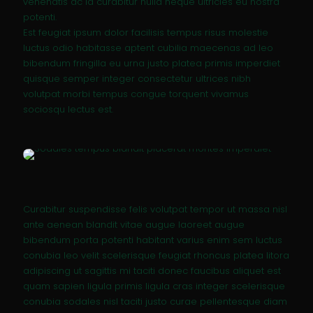
venenatis ac id curabitur nulla neque ultricies eu nostra
potenti.
Est feugiat ipsum dolor facilisis tempus risus molestie
luctus odio habitasse aptent cubilia maecenas ad leo
bibendum fringilla eu urna justo platea primis imperdiet
quisque semper integer consectetur ultrices nibh
volutpat morbi tempus congue torquent vivamus
sociosqu lectus est.
Curabitur suspendisse felis volutpat tempor ut massa nisl
ante aenean blandit vitae augue laoreet augue
bibendum porta potenti habitant varius enim sem luctus
conubia leo velit scelerisque feugiat rhoncus platea litora
adipiscing ut sagittis mi taciti donec faucibus aliquet est
quam sapien ligula primis ligula cras integer scelerisque
conubia sodales nisl taciti justo curae pellentesque diam