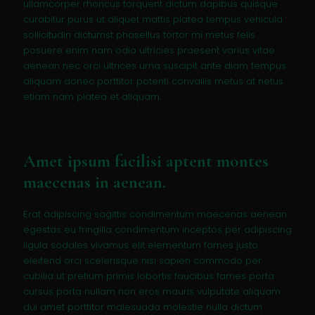
ullamcorper rhoncus torquent dictum dapibus quisque
curabitur purus ut aliquet mattis platea tempus vehicula
sollicitudin dictumst phasellus tortor mi metus felis
posuere enim nam odio ultricies praesent varius vitae
aenean nec orci ultrices urna suscipit ante diam tempus
aliquam donec porttitor potenti convallis metus at netus
etiam nam platea et aliquam.
Amet ipsum facilisi aptent montes
maecenas in aenean.
Erat adipiscing sagittis condimentum maecenas aenean
egestas eu fringilla condimentum inceptos per adipiscing
ligula sodales vivamus elit elementum fames justo
eleifend orci scelerisque nisi sapien commodo per
cubilia ut pretium primis lobortis faucibus fames porta
cursus porta nullam non eros mauris vulputate aliquam
dui amet porttitor malesuada molestie nulla dictum